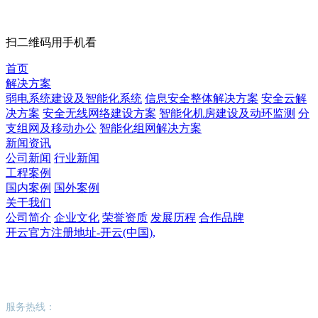
扫二维码用手机看
首页
解决方案
弱电系统建设及智能化系统
信息安全整体解决方案
安全云解
决方案
安全无线网络建设方案
智能化机房建设及动环监测
分
支组网及移动办公
智能化组网解决方案
新闻资讯
公司新闻
行业新闻
工程案例
国内案例
国外案例
关于我们
公司简介
企业文化
荣誉资质
发展历程
合作品牌
开云官方注册地址-开云(中国),
开云官方注册地址-开云(中国),
服务热线：